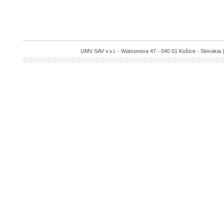
UMV SAV v.v.i. - Watsonova 47 - 040 01 Košice - Slovakia |