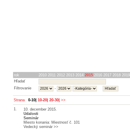
rok
2010
2011
2012
2013
2014
2015
2016
2017
2018
2019
Hľadať
Filtrovanie
-
Strana
0-10|
10-20|
20-30|
>>
1.
10. december 2015.
Udalosti
Seminár
Miesto konania: Miestnosť č. 101
Vedecký seminár
>>