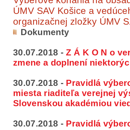
ÚMV SAV Košice a vedúceho
organizačnej zložky ÚMV 
Dokumenty
30.07.2018 -
Z Á K O N o ver
zmene a doplnení niektorýc
30.07.2018 -
Pravidlá výbe
miesta riaditeľa verejnej v
Slovenskou akadémiou vie
30.07.2018 -
Pravidlá výbe