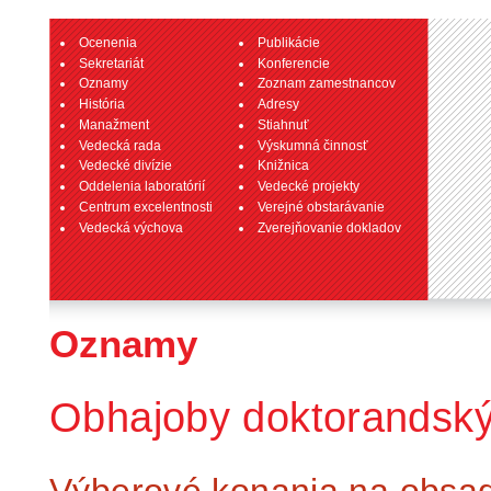
Ocenenia
Publikácie
Sekretariát
Konferencie
Oznamy
Zoznam zamestnancov
História
Adresy
Manažment
Stiahnuť
Vedecká rada
Výskumná činnosť
Vedecké divízie
Knižnica
Oddelenia laboratórií
Vedecké projekty
Centrum excelentnosti
Verejné obstarávanie
Vedecká výchova
Zverejňovanie dokladov
Oznamy
Obhajoby doktorandský
Výberové konania na obsaden