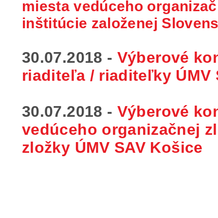
miesta vedúceho organizač
inštitúcie založenej Slove
30.07.2018 -
Výberové ko
riaditeľa / riaditeľky
ÚMV 
30.07.2018 -
Výberové ko
vedúceho organizačnej zl
zložky
ÚMV SAV Košice