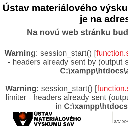
Ústav materiálového výskum
je na adr
Na novú web stránku bud
Warning
: session_start() [
function.
- headers already sent by (output 
C:\xampp\htdocs\
Warning
: session_start() [
function.
limiter - headers already sent (out
in
C:\xampp\htdocs
SAV DO