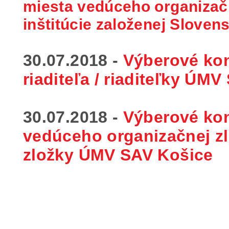
miesta vedúceho organizač
inštitúcie založenej Slove
30.07.2018 -
Výberové ko
riaditeľa / riaditeľky
ÚMV 
30.07.2018 -
Výberové ko
vedúceho organizačnej zl
zložky
ÚMV SAV Košice