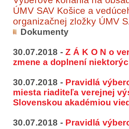
ÚMV SAV Košice a vedúceho
organizačnej zložky ÚMV 
Dokumenty
30.07.2018 -
Z Á K O N o ver
zmene a doplnení niektorýc
30.07.2018 -
Pravidlá výbe
miesta riaditeľa verejnej v
Slovenskou akadémiou vie
30.07.2018 -
Pravidlá výbe