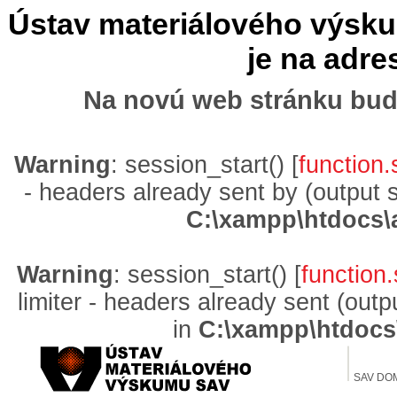
Ústav materiálového výskum
je na adr
Na novú web stránku bud
Warning
: session_start() [
function.
- headers already sent by (output 
C:\xampp\htdocs\
Warning
: session_start() [
function.
limiter - headers already sent (out
in
C:\xampp\htdocs
SAV DO