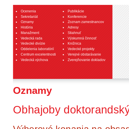
Ocenenia
Publikácie
Sekretariát
Konferencie
Oznamy
Zoznam zamestnancov
História
Adresy
Manažment
Stiahnuť
Vedecká rada
Výskumná činnosť
Vedecké divízie
Knižnica
Oddelenia laboratórií
Vedecké projekty
Centrum excelentnosti
Verejné obstarávanie
Vedecká výchova
Zverejňovanie dokladov
Oznamy
Obhajoby doktorandský
Výberové konania na obsaden