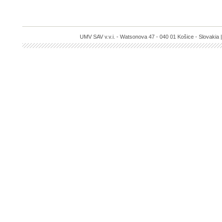
UMV SAV v.v.i. - Watsonova 47 - 040 01 Košice - Slovakia |