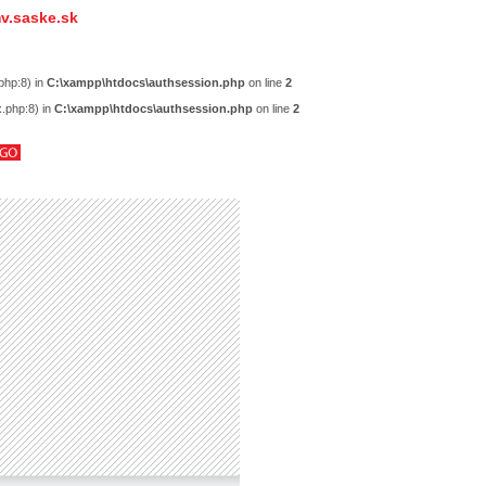
v.saske.sk
php:8) in
C:\xampp\htdocs\authsession.php
on line
2
x.php:8) in
C:\xampp\htdocs\authsession.php
on line
2