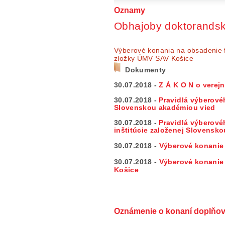
Oznamy
Obhajoby doktorandsk
Výberové konania na obsadenie fu
zložky ÚMV SAV Košice
Dokumenty
30.07.2018 -
Z Á K O N o verej
30.07.2018 -
Pravidlá výberové
Slovenskou akadémiou vied
30.07.2018 -
Pravidlá výberové
inštitúcie založenej Slovensk
30.07.2018 -
Výberové konani
30.07.2018 -
Výberové konani
Košice
Oznámenie o konaní doplňova