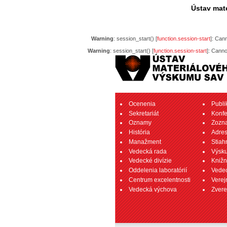
Ústav mate
Warning
: session_start() [
function.session-start
]: Can
Warning
: session_start() [
function.session-start
]: Canno
Ocenenia
Publi
Sekretariát
Konfe
Oznamy
Zozn
História
Adre
Manažment
Stiah
Vedecká rada
Výsk
Vedecké divízie
Knižn
Oddelenia laboratórií
Vedec
Centrum excelentnosti
Verej
Vedecká výchova
Zvere