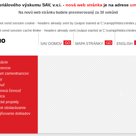
riálového výskumu SAV, v.v.i. -
nová web stránka
je na adrese
um
Na novú web stránku budete presmerovaný za 30 sekúnd
not send session cookie - headers already sent by (output started at C:\xampp\htdocs\index.
t send session cache limiter - headers already sent (output started at C:\xampp\htdocs\inde
SAV DOMOV
MAPA STRÁNKY
ENGLISH
kácie
rencie
am zamestnancov
sy
nuť
umná činnosť
ica
ké projekty
né obstarávanie
jňovanie dokladov