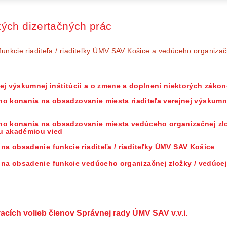
ých dizertačných prác
nkcie riaditeľa / riaditeľky ÚMV SAV Košice a vedúceho organizačn
nej výskumnej inštitúcii a o zmene a doplnení niektorých zákon
ho konania na obsadzovanie miesta riaditeľa verejnej výskumne
ho konania na obsadzovanie miesta vedúceho organizačnej zl
ou akadémiou vied
e
na obsadenie funkcie riaditeľa / riaditeľky
ÚMV SAV Košice
e
na obsadenie funkcie vedúceho organizačnej zložky / vedúcej
cích volieb členov Správnej rady ÚMV SAV v.v.i.